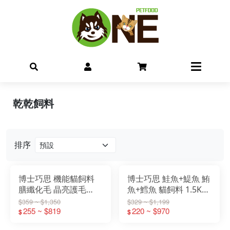
乾乾飼料
排序
博士巧思 機能貓飼料
博士巧思 鮭魚+鯷魚 鮪
膳纖化毛 晶亮護毛
魚+鱈魚 貓飼料 1.5KG
1.5KG/7.5KG
/9KG
$359 ~ $1,350
$329 ~ $1,199
255 ~ $819
220 ~ $970
$
$