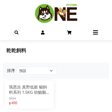
乾乾飼料
排序
瑪恩吉 真野低穀 貓飼
料系列 1.5KG 幼貓鵝
肉/成貓鯷魚/成貓兔肉
$624
495
$