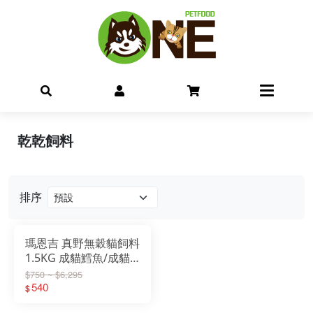
乾乾飼料
排序
瑪恩吉 真野無穀貓飼料
1.5KG 成貓鱈魚/成貓
鮭魚/結紮貓鮪魚
$750 ~ $6,295
540
$