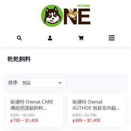
乾乾飼料
排序
歐娜特 Ownat CARE
歐娜特 Ownat
機能照護貓飼料
AUTHOE 無穀室內貓
1.5KG/3KG 泌尿道 腎
飼料 1.5KG/3KG 單一
$930 ~ $1,650
$855 ~ $1,799
臟 單一蛋白
765 ~ $1,409
蛋白/低穀全齡貓鮮肉
689 ~ $1,409
$
$