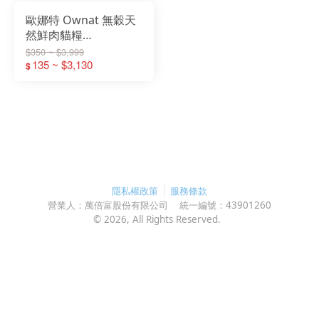
歐娜特 Ownat 無穀天
然鮮肉貓糧
300g/1KG/3KG/8KG
$350 ~ $3,999
全齡貓 室內貓
135 ~ $3,130
$
隱私權政策
服務條款
營業人：
萬倍富股份有限公司
統一編號：
43901260
©
2026
, All Rights Reserved.