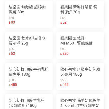
貓樂園 無敵罐 超綿肉
貓樂園 新鮮好喵招 飼
泥罐 80g
料保鮮 20g
$69
$65
60
52
$
$
貓樂園 飲水好喵招 水
貓樂園 無敵腎
質清淨 25g
MFM50+ 腎臟保健
$65
$855
52
820
$
$
陪心初牧 頂級牛初乳粉
陪心初牧 頂級牛初乳粉
貓專用 180g
犬專用 180g
$580
$580
465
465
$
$
陪心初牧 頂級羊乳粉
陪心初牧 喝羊奶頂級羊
(犬貓通用) 180g
乳 60ml 狗羊奶 貓羊奶