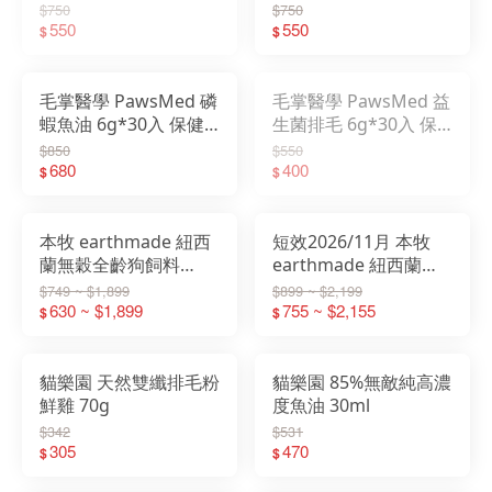
泥 寵物肉泥
泥 寵物肉泥
$750
$750
550
550
$
$
毛掌醫學 PawsMed 磷
毛掌醫學 PawsMed 益
蝦魚油 6g*30入 保健
生菌排毛 6g*30入 保
肉泥 寵物肉泥
健肉泥 寵物肉泥
$850
$550
680
400
$
$
本牧 earthmade 紐西
短效2026/11月 本牧
蘭無穀全齡狗飼料
earthmade 紐西蘭無
1.36KG/4.99KG 鯖魚/
穀全齡貓飼料
$749 ~ $1,899
$899 ~ $2,199
牛肉/羊肉
630 ~ $1,899
1.36KG/4.5KG 鯖魚/草
755 ~ $2,155
$
$
飼牛肉/雞肉
貓樂園 天然雙纖排毛粉
貓樂園 85%無敵純高濃
鮮雞 70g
度魚油 30ml
$342
$531
305
470
$
$