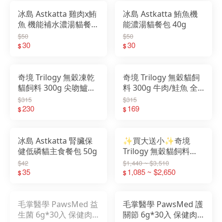
冰島 Astkatta 雞肉x鮪
冰島 Astkatta 鮪魚機
魚 機能補水濃湯貓餐包
能濃湯貓餐包 40g
40g
$50
$50
30
30
$
$
奇境 Trilogy 無穀凍乾
奇境 Trilogy 無穀貓飼
貓飼料 300g 尖吻鱸&
料 300g 牛肉/鮭魚 全
鮪魚/袋鼠肉/鮭魚/牛肉
齡貓
$315
$315
230
169
$
$
冰島 Astkatta 腎臟保
✨買大送小✨奇境
健低磷貓主食餐包 50g
Trilogy 無穀貓飼料
1.8KG/5KG 牛肉/鮭魚
$42
$1,440 ~ $3,510
35
全齡貓
1,085 ~ $2,650
$
$
毛掌醫學 PawsMed 益
毛掌醫學 PawsMed 護
生菌 6g*30入 保健肉
關節 6g*30入 保健肉