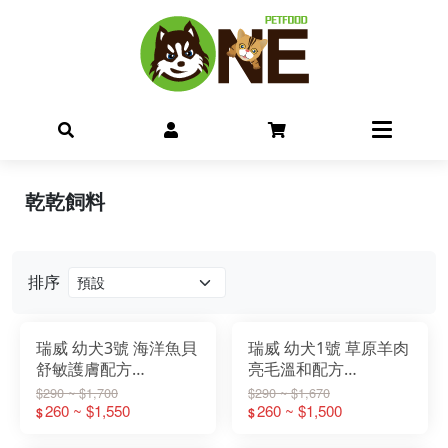
乾乾飼料
排序
瑞威 幼犬3號 海洋魚貝
瑞威 幼犬1號 草原羊肉
舒敏護膚配方
亮毛溫和配方
500g/2KG/4KG
500g/2KG/4KG
$290 ~ $1,700
$290 ~ $1,670
260 ~ $1,550
260 ~ $1,500
$
$