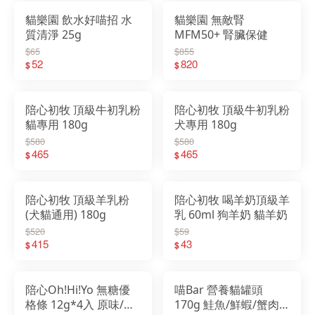
貓樂園 飲水好喵招 水
貓樂園 無敵腎
質清淨 25g
MFM50+ 腎臟保健
$65
$855
52
820
$
$
陪心初牧 頂級牛初乳粉
陪心初牧 頂級牛初乳粉
貓專用 180g
犬專用 180g
$580
$580
465
465
$
$
陪心初牧 頂級羊乳粉
陪心初牧 喝羊奶頂級羊
(犬貓通用) 180g
乳 60ml 狗羊奶 貓羊奶
$520
$59
415
43
$
$
陪心Oh!Hi!Yo 無糖優
喵Bar 營養貓罐頭
格條 12g*4入 原味/起
170g 鮭魚/鮮蝦/蟹肉/