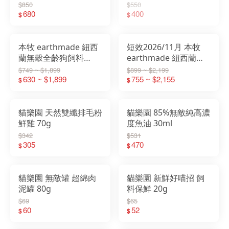
肉泥 寵物肉泥
健肉泥 寵物肉泥
$850
$550
680
400
$
$
本牧 earthmade 紐西
短效2026/11月 本牧
蘭無穀全齡狗飼料
earthmade 紐西蘭無
1.36KG/4.99KG 鯖魚/
穀全齡貓飼料
$749 ~ $1,899
$899 ~ $2,199
牛肉/羊肉
630 ~ $1,899
1.36KG/4.5KG 鯖魚/草
755 ~ $2,155
$
$
飼牛肉/雞肉
貓樂園 天然雙纖排毛粉
貓樂園 85%無敵純高濃
鮮雞 70g
度魚油 30ml
$342
$531
305
470
$
$
貓樂園 無敵罐 超綿肉
貓樂園 新鮮好喵招 飼
泥罐 80g
料保鮮 20g
$69
$65
60
52
$
$