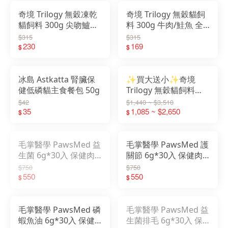
奇境 Trilogy 無穀凍乾
奇境 Trilogy 無穀貓飼
貓飼料 300g 尖吻鱸&
料 300g 牛肉/鮭魚 全
鮪魚/袋鼠肉/鮭魚/牛肉
齡貓
$315
$315
230
169
$
$
冰島 Astkatta 腎臟保
✨買大送小✨奇境
健低磷貓主食餐包 50g
Trilogy 無穀貓飼料
1.8KG/5KG 牛肉/鮭魚
$42
$1,440 ~ $3,510
35
全齡貓
1,085 ~ $2,650
$
$
毛掌醫學 PawsMed 益
毛掌醫學 PawsMed 護
生菌 6g*30入 保健肉
關節 6g*30入 保健肉
泥 寵物肉泥
泥 寵物肉泥
$750
$750
550
550
$
$
毛掌醫學 PawsMed 磷
毛掌醫學 PawsMed 益
蝦魚油 6g*30入 保健
生菌排毛 6g*30入 保