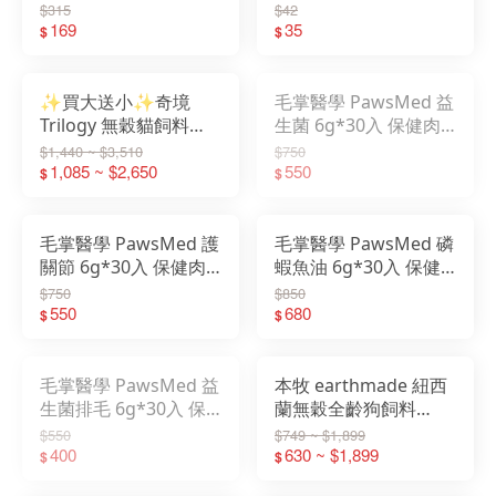
齡貓
$315
$42
169
35
$
$
✨買大送小✨奇境
毛掌醫學 PawsMed 益
Trilogy 無穀貓飼料
生菌 6g*30入 保健肉
1.8KG/5KG 牛肉/鮭魚
泥 寵物肉泥
$1,440 ~ $3,510
$750
全齡貓
1,085 ~ $2,650
550
$
$
毛掌醫學 PawsMed 護
毛掌醫學 PawsMed 磷
關節 6g*30入 保健肉
蝦魚油 6g*30入 保健
泥 寵物肉泥
肉泥 寵物肉泥
$750
$850
550
680
$
$
毛掌醫學 PawsMed 益
本牧 earthmade 紐西
生菌排毛 6g*30入 保
蘭無穀全齡狗飼料
健肉泥 寵物肉泥
1.36KG/4.99KG 鯖魚/
$550
$749 ~ $1,899
400
牛肉/羊肉
630 ~ $1,899
$
$