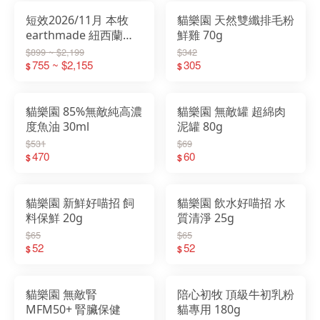
短效2026/11月 本牧
貓樂園 天然雙纖排毛粉
earthmade 紐西蘭無
鮮雞 70g
穀全齡貓飼料
$899 ~ $2,199
$342
1.36KG/4.5KG 鯖魚/草
755 ~ $2,155
305
$
$
飼牛肉/雞肉
貓樂園 85%無敵純高濃
貓樂園 無敵罐 超綿肉
度魚油 30ml
泥罐 80g
$531
$69
470
60
$
$
貓樂園 新鮮好喵招 飼
貓樂園 飲水好喵招 水
料保鮮 20g
質清淨 25g
$65
$65
52
52
$
$
貓樂園 無敵腎
陪心初牧 頂級牛初乳粉
MFM50+ 腎臟保健
貓專用 180g