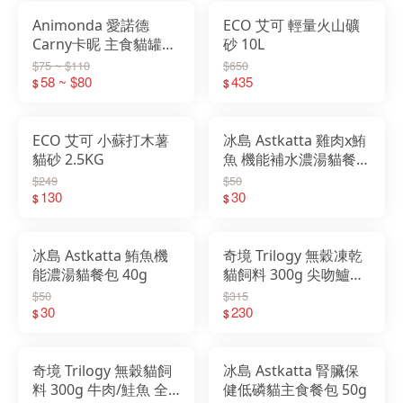
Animonda 愛諾德
ECO 艾可 輕量火山礦
Carny卡昵 主食貓罐頭
砂 10L
200g 阿曼達
$75 ~ $110
$650
58 ~ $80
435
$
$
ECO 艾可 小蘇打木薯
冰島 Astkatta 雞肉x鮪
貓砂 2.5KG
魚 機能補水濃湯貓餐包
40g
$249
$50
130
30
$
$
冰島 Astkatta 鮪魚機
奇境 Trilogy 無穀凍乾
能濃湯貓餐包 40g
貓飼料 300g 尖吻鱸&
鮪魚/袋鼠肉/鮭魚/牛肉
$50
$315
30
230
$
$
奇境 Trilogy 無穀貓飼
冰島 Astkatta 腎臟保
料 300g 牛肉/鮭魚 全
健低磷貓主食餐包 50g