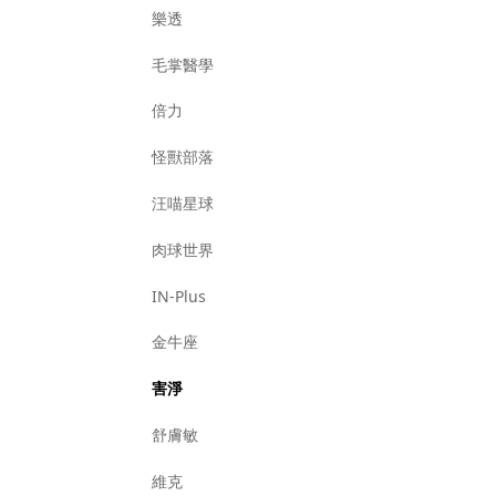
樂透
毛掌醫學
倍力
怪獸部落
汪喵星球
肉球世界
IN-Plus
金牛座
害淨
舒膚敏
維克