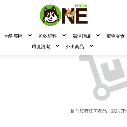
狗狗專區
乾乾飼料
湯湯罐罐
寵物零食
狗飼料
▼飼料品牌
▼罐頭/餐包品牌
▼零食
環境清潔
外出商品
/餐盒
狗罐頭/餐包/餐盒
良善
耐吉斯
/肉泥
狗零食 / 凍乾 / 潔牙棒
瑞威
摩卡喵
狗營養品
特百滋
吶一口
熱銷品牌
產品分類
貓鏟
清潔美容/除臭用品/尿墊
博士巧思
自然小貓
臭味滾
天然密碼濕紙巾
臭用品
無敵貓糧
卡尼
掰了味
汪喵星球小方塊
樂倍黑酵母
天然密碼永
Lion 獅王
萬倍富水瓶
法米納
T.N.A 悠
Aether依鈦
Aether依鈦
ADDICTION
台灣惜時
瓦莎奇
肉球世界
耐吉斯
汪喵星球
柏萊富
卓越
GD/GC 天然頂級無穀飼料
狗飼料(TOMA-PRO)
狗飼料-一般 小顆粒
天然呵護-狗飼料
狗飼料
狗飼料
狗飼料
狗飼料
狗飼料
狗飼料
狗飼料
狗飼料
狗飼料
狗飼料
狗飼料
狗飼料
狗飼料
狗飼料
狗飼料
狗飼料
狗飼料
狗飼料
狗飼料
狗飼料
狗飼料
狗飼料
狗飼料
狗飼料
狗飼料
狗飼料
狗飼料
狗飼料
狗飼料
狗飼料
狗飼料
狗飼料
狗飼料
狗飼料
天然密碼
奇境
LD/LC 天然低穀飼料
狗飼料(零穀系列)
狗飼料-一般 原顆粒
真野低穀-狗飼料
貓飼料
貓飼料
無穀狗飼料
貓飼料
貓飼料
貓飼料
貓飼料
貓飼料
貓飼料
貓飼料
貓飼料
貓飼料
貓飼料
貓飼料
貓飼料
貓飼料
貓飼料
貓飼料
貓飼料
貓飼料
貓飼料
貓飼料
貓飼料
EverRaw
貓飼料
貓飼料
貓飼料
貓飼料
貓飼料
貓飼料
貓飼料
貓飼料
貓飼料
貓飼料
肉鮮生
法麗
OD/OC 天然海洋飼料
貓飼料(TOMA-PRO)
狗飼料-無穀
真野無穀-狗飼料
貓飼料
貓飼料
Karoko 渴樂果
注文時刻
PD/PC 天然南瓜無穀飼料
貓飼料(親親系列)
貓飼料
天然全能-貓飼料
無穀貓飼料
Zenith
厚肉肉
QD/QC 天然藜麥無穀飼料
狗飼料(吃貨拼盤)
真野低穀-貓飼料
Origi7
派庫廚房
SD/SC 天然螺旋藻無穀飼料
狗飼料(親親系列)
真野無穀-貓飼料
奇境
特百滋
HD 天然亮毛無穀飼料
貓飼料(零穀系列)
超級8
迷幻喵
FTD/FTC 天然熱帶水果飼料
貓飼料(吃貨拼盤)
HALO 嘿囉
Hero MAM
處方飼料
Hero MAMA
啟蒙
Mobby
陪心
主廚嚴選
喵洽普
海陸饗宴
瑪恩吉
目前沒有任何產品，試試其
斑尼菲
貓大餐
葛林菲
貓主子
紐崔斯
優格
蔚特尼思
藍帶廚坊
囍碗
心寵
卓越
倍力