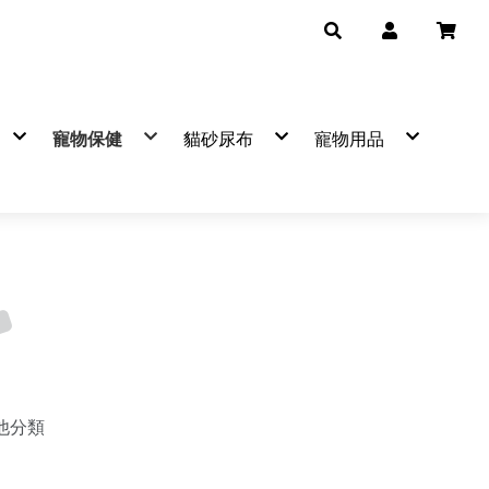
寵物保健
貓砂尿布
寵物用品
品牌
▼保健品牌
熱銷品牌
產品分類
熱銷品牌
自然小貓
可蒂毛毛營養品
BOXCAT
mr.bone
陪心
艾可
法國皮
寵物
卡尼純肉零食
吉沛思
飼糧倉
汪喵星
寵物
袋鼠廚房
克勞德
天然密碼
臭味滾
潔牙
Hulucat 卡滋
樂透
臭味滾
樂透
日常
恆罐
肉球世界
毛掌醫學
森林奇蹟
麥高臣
防蚤
遊餐包
汪喵星球
倍力
寵悠悠
害淨
寵物
Hero MAMA
怪獸部落
首領貓
費利威
寵物
優格
汪喵星球
怪獸部落
Dog&C
寶貝餌子
肉球世界
超凝小姐
貓樂園
氂牛棒
IN-Plus
汪喵星球
Aeth
CHICKEN 愛狗天然食
歪嘴貓
狗餐包
狗罐
狗罐
360g
犬
汪洽普凍乾
狗用
早點貓
等等
金牛座
超級SP極細豆腐砂
HEALTHY IN CAT(IN)機能湯罐
鮮味大絲
挑嘴貓罐
貓罐
貓罐
桶裝
貓
喵洽普肉泥
貓用
逗嚼
害淨
瑞奇
MAMAMIA 貓餐罐
營養罐(狗)
隨手包
喵洽普凍乾
可蒂毛毛 凍乾探險隊
舒膚敏
貓漾
有魚貓
營養罐(貓)
雞老大
維克
Hello Ichi
鮮肉無膠
保羅凍乾
優寶／樂多寶／關寶／凱迪歐
乾老師
點心罐
派庫廚房
護你姿
LOGIN
銀養罐(貓)
香濃物語
貓樂園
EVER CLEAN藍鑽
銀養罐(狗)
A
健康時刻
韓國
寵物廚房
纖嚼
瑞奇肉條
他分類
ZEAL
美味關係
Mr.凍乾
特百滋
LOLO
陪心