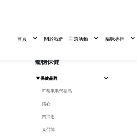
首頁
關於我們
主題活動
貓咪專區
活動
真心推薦
貓飼料
貓罐頭/餐包
貓零食/凍乾
貓營養品
寵物保健
貓砂/尿墊/
清潔美容/除
▼保健品牌
可蒂毛毛營養品
陪心
吉沛思
克勞德