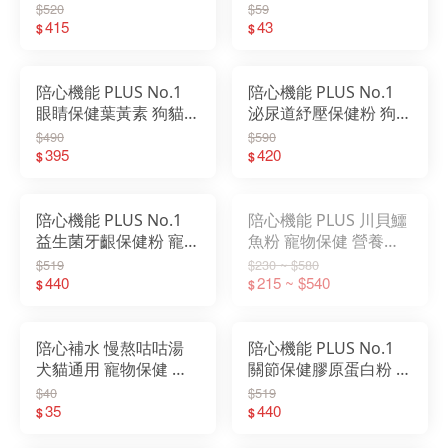
$520
$59
415
43
$
$
陪心機能 PLUS No.1
陪心機能 PLUS No.1
眼睛保健葉黃素 狗貓用
泌尿道紓壓保健粉 狗貓
寵物保健粉 盒裝
用 寵物保健粉 盒裝
$490
$590
395
420
$
$
陪心機能 PLUS No.1
陪心機能 PLUS 川貝鱷
益生菌牙齦保健粉 寵物
魚粉 寵物保健 營養品
保健粉 盒裝
35g/100g
$519
$230 ~ $580
440
215 ~ $540
$
$
陪心補水 慢熬咕咕湯
陪心機能 PLUS No.1
犬貓通用 寵物保健 貓
關節保健膠原蛋白粉 寵
補水 狗雞湯 貓雞湯
物保健粉 盒裝
$40
$519
60ml
35
440
$
$