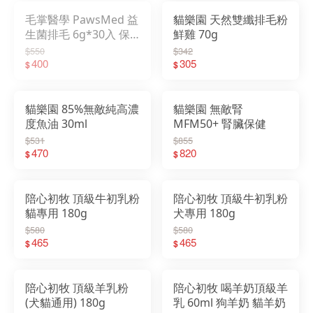
毛掌醫學 PawsMed 益
貓樂園 天然雙纖排毛粉
生菌排毛 6g*30入 保
鮮雞 70g
健肉泥 寵物肉泥
$550
$342
400
305
$
$
貓樂園 85%無敵純高濃
貓樂園 無敵腎
度魚油 30ml
MFM50+ 腎臟保健
$531
$855
470
820
$
$
陪心初牧 頂級牛初乳粉
陪心初牧 頂級牛初乳粉
貓專用 180g
犬專用 180g
$580
$580
465
465
$
$
陪心初牧 頂級羊乳粉
陪心初牧 喝羊奶頂級羊
(犬貓通用) 180g
乳 60ml 狗羊奶 貓羊奶