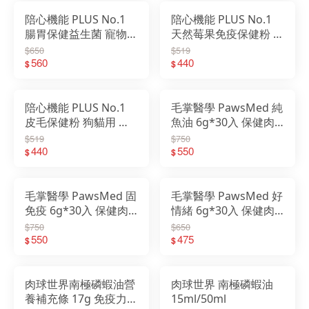
陪心機能 PLUS No.1
陪心機能 PLUS No.1
腸胃保健益生菌 寵物保
天然莓果免疫保健粉 寵
健粉 盒裝
物保健粉 盒裝
$650
$519
560
440
$
$
陪心機能 PLUS No.1
毛掌醫學 PawsMed 純
皮毛保健粉 狗貓用 寵
魚油 6g*30入 保健肉
物保健粉 盒裝
泥 寵物肉泥
$519
$750
440
550
$
$
毛掌醫學 PawsMed 固
毛掌醫學 PawsMed 好
免疫 6g*30入 保健肉
情緒 6g*30入 保健肉
泥 寵物肉泥
泥 寵物肉泥
$750
$650
550
475
$
$
肉球世界南極磷蝦油營
肉球世界 南極磷蝦油
養補充條 17g 免疫力/
15ml/50ml