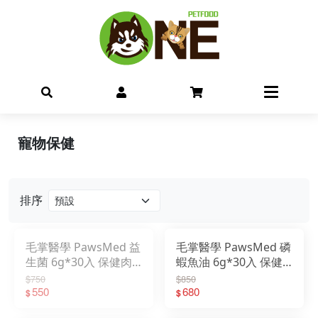
寵物保健
排序
毛掌醫學 PawsMed 益
毛掌醫學 PawsMed 磷
生菌 6g*30入 保健肉
蝦魚油 6g*30入 保健
泥 寵物肉泥
肉泥 寵物肉泥
$750
$850
550
680
$
$