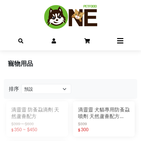
寵物用品
排序
滴靈靈 防蚤蝨滴劑 天
滴靈靈 犬貓專用防蚤蝨
然蘆薈配方
噴劑 天然蘆薈配方
250ml
$399 ~ $600
$339
350 ~ $450
300
$
$