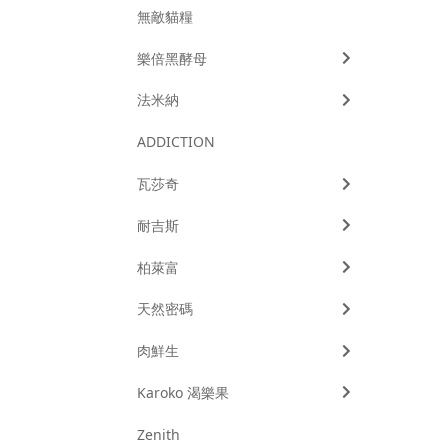
無敵貓糧
樂倍黑酵母
法米納
ADDICTION
瓦莎奇
耐吉斯
柏萊富
天然密碼
肉鮮生
Karoko 渴樂果
Zenith