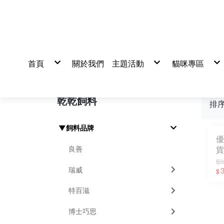
首頁
關於我們
主題活動
貓咪專區
活動
真心推薦
貓飼料
貓罐頭/餐包
貓零食/凍乾
貓營養品
乾乾飼料
貓砂/尿墊/
排
清潔美容/除
▼飼料品牌
優
良善
貨
犬
$3
瑞威
3
$
特百滋
博士巧思