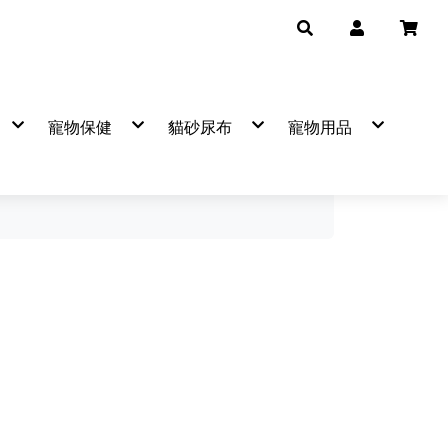
寵物保健
貓砂尿布
寵物用品
品牌
▼保健品牌
熱銷品牌
產品分類
熱銷品牌
自然小貓
可蒂毛毛營養品
BOXCAT
mr.bone
陪心
艾可
法國皮
寵物
卡尼純肉零食
吉沛思
飼糧倉
汪喵星
寵物
袋鼠廚房
克勞德
天然密碼
臭味滾
潔牙
Hulucat 卡滋
樂透
臭味滾
樂透
日常
恆罐
肉球世界
毛掌醫學
森林奇蹟
麥高臣
防蚤
遊餐包
汪喵星球
倍力
寵悠悠
害淨
寵物
Hero MAMA
怪獸部落
首領貓
費利威
寵物
優格
汪喵星球
怪獸部落
Dog&C
寶貝餌子
肉球世界
超凝小姐
貓樂園
氂牛棒
IN-Plus
汪喵星球
Aeth
CHICKEN 愛狗天然食
歪嘴貓
狗餐包
狗罐
狗罐
360g
犬
汪洽普凍乾
狗用
早點貓
等等
金牛座
超級SP極細豆腐砂
HEALTHY IN CAT(IN)機能湯罐
鮮味大絲
挑嘴貓罐
貓罐
貓罐
桶裝
貓
喵洽普肉泥
貓用
逗嚼
害淨
瑞奇
MAMAMIA 貓餐罐
營養罐(狗)
隨手包
喵洽普凍乾
可蒂毛毛 凍乾探險隊
舒膚敏
貓漾
有魚貓
營養罐(貓)
雞老大
維克
Hello Ichi
鮮肉無膠
保羅凍乾
優寶／樂多寶／關寶／凱迪歐
乾老師
點心罐
派庫廚房
護你姿
LOGIN
銀養罐(貓)
香濃物語
貓樂園
EVER CLEAN藍鑽
銀養罐(狗)
A
健康時刻
韓國
寵物廚房
纖嚼
瑞奇肉條
ZEAL
美味關係
Mr.凍乾
特百滋
LOLO
陪心