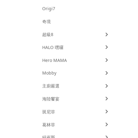
Origi7
奇境
超級8
HALO 嘿囉
Hero MAMA
Mobby
主廚嚴選
海陸饗宴
斑尼菲
葛林菲
紐崔斯