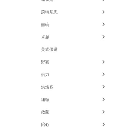
蔚特尼思
囍碗
卓越
美式優選
野宴
倍力
烘焙客
紐頓
啟蒙
陪心