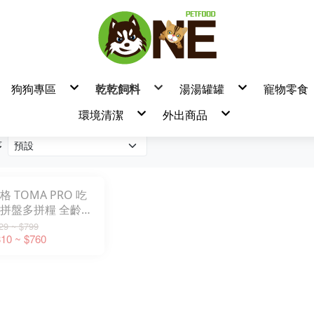
狗狗專區
乾乾飼料
湯湯罐罐
寵物零食
狗飼料
▼飼料品牌
▼罐頭/餐包品牌
▼零食
環境清潔
外出商品
/餐盒
狗罐頭/餐包/餐盒
良善
耐吉斯
/肉泥
狗零食 / 凍乾 / 潔牙棒
瑞威
摩卡喵
狗營養品
特百滋
吶一口
熱銷品牌
產品分類
貓鏟
清潔美容/除臭用品/尿墊
博士巧思
自然小貓
序
臭味滾
天然密碼濕紙巾
臭用品
無敵貓糧
卡尼
掰了味
汪喵星球小方塊
樂倍黑酵母
天然密碼永
Lion 獅王
萬倍富水瓶
法米納
T.N.A 悠
Aether依鈦
Aether依鈦
ADDICTION
台灣惜時
瓦莎奇
肉球世界
耐吉斯
汪喵星球
柏萊富
卓越
格 TOMA PRO 吃
GD/GC 天然頂級無穀飼料
狗飼料(TOMA-PRO)
狗飼料-一般 小顆粒
天然呵護-狗飼料
狗飼料
狗飼料
狗飼料
狗飼料
狗飼料
狗飼料
狗飼料
狗飼料
狗飼料
狗飼料
狗飼料
狗飼料
狗飼料
狗飼料
狗飼料
狗飼料
狗飼料
狗飼料
狗飼料
狗飼料
狗飼料
狗飼料
狗飼料
狗飼料
狗飼料
狗飼料
狗飼料
狗飼料
狗飼料
狗飼料
狗飼料
狗飼料
狗飼料
狗飼料
天然密碼
奇境
LD/LC 天然低穀飼料
狗飼料(零穀系列)
狗飼料-一般 原顆粒
真野低穀-狗飼料
貓飼料
貓飼料
無穀狗飼料
貓飼料
貓飼料
貓飼料
貓飼料
貓飼料
貓飼料
貓飼料
貓飼料
貓飼料
貓飼料
貓飼料
貓飼料
貓飼料
貓飼料
貓飼料
貓飼料
貓飼料
貓飼料
貓飼料
貓飼料
EverRaw
貓飼料
貓飼料
貓飼料
貓飼料
貓飼料
貓飼料
貓飼料
貓飼料
貓飼料
貓飼料
肉鮮生
法麗
拼盤多拼糧 全齡
OD/OC 天然海洋飼料
貓飼料(TOMA-PRO)
狗飼料-無穀
真野無穀-狗飼料
貓飼料
貓飼料
Karoko 渴樂果
注文時刻
PD/PC 天然南瓜無穀飼料
貓飼料(親親系列)
貓飼料
天然全能-貓飼料
無穀貓飼料
Zenith
厚肉肉
QD/QC 天然藜麥無穀飼料
狗飼料(吃貨拼盤)
真野低穀-貓飼料
/成犬 1.5LB/4LB
Origi7
派庫廚房
29 ~ $799
SD/SC 天然螺旋藻無穀飼料
狗飼料(親親系列)
真野無穀-貓飼料
奇境
特百滋
HD 天然亮毛無穀飼料
貓飼料(零穀系列)
10 ~ $760
超級8
迷幻喵
FTD/FTC 天然熱帶水果飼料
貓飼料(吃貨拼盤)
HALO 嘿囉
Hero MAM
處方飼料
Hero MAMA
啟蒙
Mobby
陪心
主廚嚴選
喵洽普
海陸饗宴
瑪恩吉
斑尼菲
貓大餐
葛林菲
貓主子
紐崔斯
優格
蔚特尼思
藍帶廚坊
囍碗
心寵
卓越
倍力