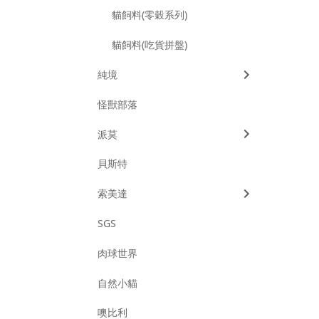
貓飼料(零穀系列)
貓飼料(吃貨拼盤)
純境
怪獸部落
派莫
貝斯特
索美達
SGS
肉球世界
自然小貓
噢比利