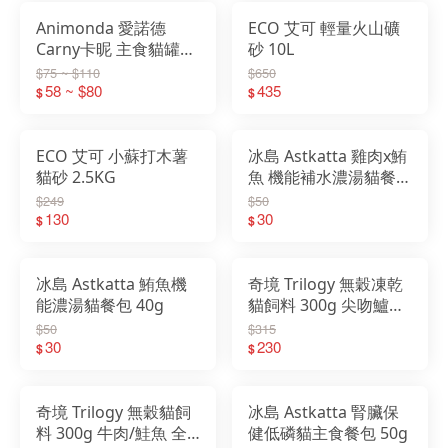
Animonda 愛諾德
ECO 艾可 輕量火山礦
Carny卡昵 主食貓罐頭
砂 10L
200g 阿曼達
$75 ~ $110
$650
58 ~ $80
435
$
$
ECO 艾可 小蘇打木薯
冰島 Astkatta 雞肉x鮪
貓砂 2.5KG
魚 機能補水濃湯貓餐包
40g
$249
$50
130
30
$
$
冰島 Astkatta 鮪魚機
奇境 Trilogy 無穀凍乾
能濃湯貓餐包 40g
貓飼料 300g 尖吻鱸&
鮪魚/袋鼠肉/鮭魚/牛肉
$50
$315
30
230
$
$
奇境 Trilogy 無穀貓飼
冰島 Astkatta 腎臟保
料 300g 牛肉/鮭魚 全
健低磷貓主食餐包 50g