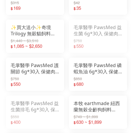
齡貓
$315
$42
169
35
$
$
✨買大送小✨奇境
毛掌醫學 PawsMed 益
Trilogy 無穀貓飼料
生菌 6g*30入 保健肉
1.8KG/5KG 牛肉/鮭魚
泥 寵物肉泥
$1,440 ~ $3,510
$750
全齡貓
1,085 ~ $2,650
550
$
$
毛掌醫學 PawsMed 護
毛掌醫學 PawsMed 磷
關節 6g*30入 保健肉
蝦魚油 6g*30入 保健
泥 寵物肉泥
肉泥 寵物肉泥
$750
$850
550
680
$
$
毛掌醫學 PawsMed 益
本牧 earthmade 紐西
生菌排毛 6g*30入 保
蘭無穀全齡狗飼料
健肉泥 寵物肉泥
1.36KG/4.99KG 鯖魚/
$550
$749 ~ $1,899
400
牛肉/羊肉
630 ~ $1,899
$
$