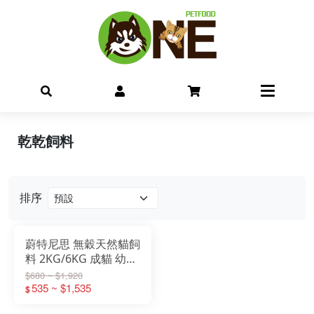
乾乾飼料
排序
蔚特尼思 無穀天然貓飼
料 2KG/6KG 成貓 幼母
貓
$680 ~ $1,920
535 ~ $1,535
$