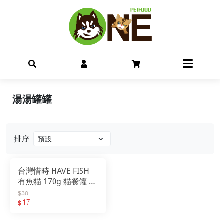
湯湯罐罐
排序
台灣惜時 HAVE FISH
有魚貓 170g 貓餐罐 副
食罐
$30
17
$