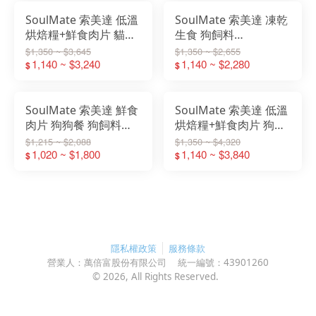
SoulMate 索美達 低溫
SoulMate 索美達 凍乾
烘焙糧+鮮食肉片 貓飼
生食 狗飼料
料 1.6KG/6KG
400g/900g
$1,350 ~ $3,645
$1,350 ~ $2,655
1,140 ~ $3,240
1,140 ~ $2,280
$
$
SoulMate 索美達 鮮食
SoulMate 索美達 低溫
肉片 狗狗餐 狗飼料
烘焙糧+鮮食肉片 狗飼
500g/1KG
料 1.8KG/8KG
$1,215 ~ $2,088
$1,350 ~ $4,320
1,020 ~ $1,800
1,140 ~ $3,840
$
$
隱私權政策
服務條款
營業人：
萬倍富股份有限公司
統一編號：
43901260
©
2026
, All Rights Reserved.