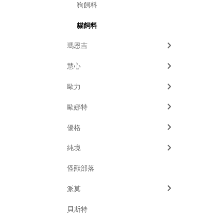
狗飼料
貓飼料
瑪恩吉
慧心
歐力
歐娜特
優格
純境
怪獸部落
派莫
貝斯特