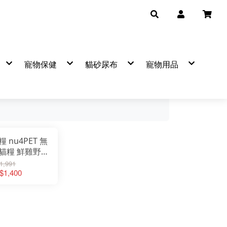
寵物保健
貓砂尿布
寵物用品
品牌
▼保健品牌
熱銷品牌
產品分類
熱銷品牌
自然小貓
可蒂毛毛營養品
BOXCAT
mr.bone
陪心
艾可
法國皮
寵物
卡尼純肉零食
吉沛思
飼糧倉
汪喵星
寵物
袋鼠廚房
克勞德
天然密碼
臭味滾
潔牙
Hulucat 卡滋
樂透
臭味滾
樂透
日常
恆罐
肉球世界
毛掌醫學
森林奇蹟
麥高臣
防蚤
遊餐包
汪喵星球
倍力
寵悠悠
害淨
寵物
Hero MAMA
怪獸部落
首領貓
費利威
寵物
優格
汪喵星球
怪獸部落
Dog&C
寶貝餌子
肉球世界
超凝小姐
貓樂園
氂牛棒
IN-Plus
汪喵星球
Aeth
 nu4PET 無
CHICKEN 愛狗天然食
歪嘴貓
狗餐包
狗罐
狗罐
360g
犬
汪洽普凍乾
狗用
早點貓
等等
金牛座
超級SP極細豆腐砂
HEALTHY IN CAT(IN)機能湯罐
鮮味大絲
挑嘴貓罐
貓罐
貓罐
桶裝
貓
喵洽普肉泥
貓用
逗嚼
害淨
瑞奇
貓糧 鮮雞野莓
MAMAMIA 貓餐罐
營養罐(狗)
隨手包
喵洽普凍乾
可蒂毛毛 凍乾探險隊
舒膚敏
貓漾
有魚貓
營養罐(貓)
雞老大
維克
Hello Ichi
鮮肉無膠
+爆毛)
保羅凍乾
優寶／樂多寶／關寶／凱迪歐
乾老師
1,991
點心罐
派庫廚房
護你姿
LOGIN
銀養罐(貓)
KG/6KG
 $1,400
香濃物語
貓樂園
EVER CLEAN藍鑽
銀養罐(狗)
A
健康時刻
韓國
寵物廚房
纖嚼
瑞奇肉條
ZEAL
美味關係
Mr.凍乾
特百滋
LOLO
陪心