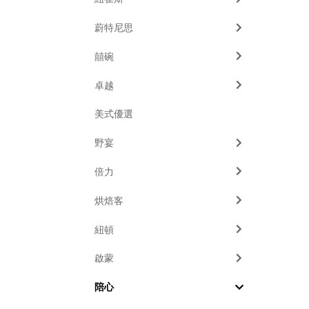
蔚特尼思
囍碗
卓越
美式優選
野宴
倍力
烘焙客
紐頓
啟蒙
陪心