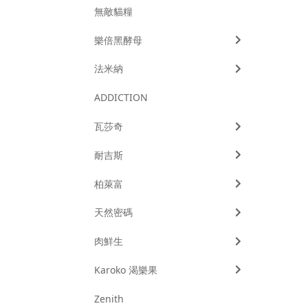
無敵貓糧
樂倍黑酵母
法米納
ADDICTION
瓦莎奇
耐吉斯
柏萊富
天然密碼
肉鮮生
Karoko 渴樂果
Zenith