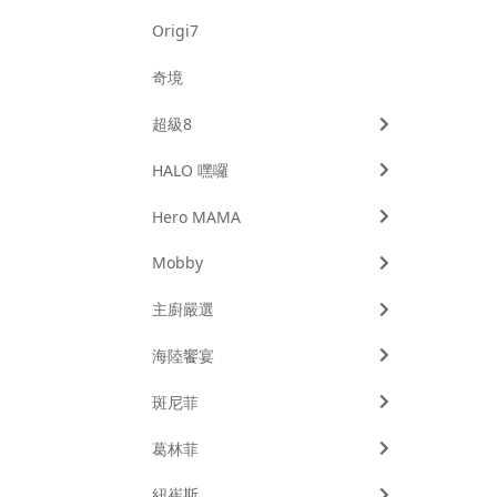
Origi7
奇境
超級8
HALO 嘿囉
Hero MAMA
Mobby
主廚嚴選
海陸饗宴
斑尼菲
葛林菲
紐崔斯