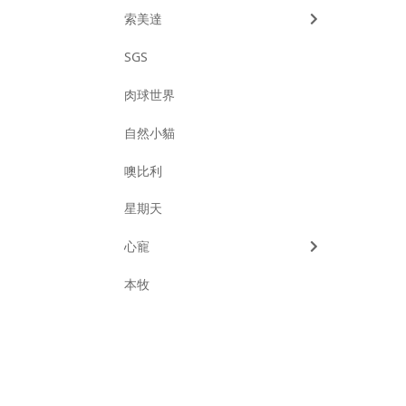
索美達
SGS
肉球世界
自然小貓
噢比利
星期天
心寵
本牧