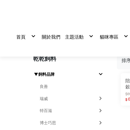
首頁
關於我們
主題活動
貓咪專區
活動
真心推薦
貓飼料
貓罐頭/餐包
貓零食/凍乾
貓營養品
乾乾飼料
貓砂/尿墊/
排
清潔美容/除
▼飼料品牌
陪
良善
穀
乳
$8
瑞威
1
6
$
特百滋
博士巧思