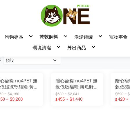
狗狗專區
乾乾飼料
湯湯罐罐
寵物零食
狗飼料
▼飼料品牌
▼罐頭/餐包品牌
▼零食
環境清潔
外出商品
/餐盒
狗罐頭/餐包/餐盒
良善
耐吉斯
/肉泥
狗零食 / 凍乾 / 潔牙棒
瑞威
摩卡喵
狗營養品
特百滋
吶一口
熱銷品牌
產品分類
貓鏟
清潔美容/除臭用品/尿墊
博士巧思
自然小貓
序
臭味滾
天然密碼濕紙巾
臭用品
無敵貓糧
卡尼
掰了味
汪喵星球小方塊
樂倍黑酵母
天然密碼永
Lion 獅王
萬倍富水瓶
法米納
T.N.A 悠
Aether依鈦
Aether依鈦
ADDICTION
台灣惜時
瓦莎奇
肉球世界
耐吉斯
汪喵星球
柏萊富
卓越
心寵糧 nu4PET 無
陪心寵糧 nu4PET 無
陪心寵糧
GD/GC 天然頂級無穀飼料
狗飼料(TOMA-PRO)
狗飼料-一般 小顆粒
天然呵護-狗飼料
狗飼料
狗飼料
狗飼料
狗飼料
狗飼料
狗飼料
狗飼料
狗飼料
狗飼料
狗飼料
狗飼料
狗飼料
狗飼料
狗飼料
狗飼料
狗飼料
狗飼料
狗飼料
狗飼料
狗飼料
狗飼料
狗飼料
狗飼料
狗飼料
狗飼料
狗飼料
狗飼料
狗飼料
狗飼料
狗飼料
狗飼料
狗飼料
狗飼料
狗飼料
天然密碼
奇境
LD/LC 天然低穀飼料
狗飼料(零穀系列)
狗飼料-一般 原顆粒
真野低穀-狗飼料
貓飼料
貓飼料
無穀狗飼料
貓飼料
貓飼料
貓飼料
貓飼料
貓飼料
貓飼料
貓飼料
貓飼料
貓飼料
貓飼料
貓飼料
貓飼料
貓飼料
貓飼料
貓飼料
貓飼料
貓飼料
貓飼料
貓飼料
貓飼料
EverRaw
貓飼料
貓飼料
貓飼料
貓飼料
貓飼料
貓飼料
貓飼料
貓飼料
貓飼料
貓飼料
肉鮮生
法麗
低碳凍乾貓糧 黃金
穀低敏貓糧 海魚野莓
穀低碳
OD/OC 天然海洋飼料
貓飼料(TOMA-PRO)
狗飼料-無穀
真野無穀-狗飼料
貓飼料
貓飼料
Karoko 渴樂果
注文時刻
PD/PC 天然南瓜無穀飼料
貓飼料(親親系列)
貓飼料
天然全能-貓飼料
無穀貓飼料
Zenith
厚肉肉
QD/QC 天然藜麥無穀飼料
狗飼料(吃貨拼盤)
真野低穀-貓飼料
酪雞
(泌尿+腸道)
(泌尿道
Origi7
派庫廚房
50 ~ $4,180
$630 ~ $2,041
$590 ~ $
SD/SC 天然螺旋藻無穀飼料
狗飼料(親親系列)
真野無穀-貓飼料
奇境
特百滋
HD 天然亮毛無穀飼料
貓飼料(零穀系列)
KG/2KG/6KG
50 ~ $3,260
1KG/2KG/6KG
455 ~ $1,440
1KG/2
420 ~
超級8
迷幻喵
$
$
FTD/FTC 天然熱帶水果飼料
貓飼料(吃貨拼盤)
HALO 嘿囉
Hero MAM
處方飼料
Hero MAMA
啟蒙
Mobby
陪心
主廚嚴選
喵洽普
海陸饗宴
瑪恩吉
斑尼菲
貓大餐
葛林菲
貓主子
紐崔斯
優格
蔚特尼思
藍帶廚坊
囍碗
心寵
卓越
倍力