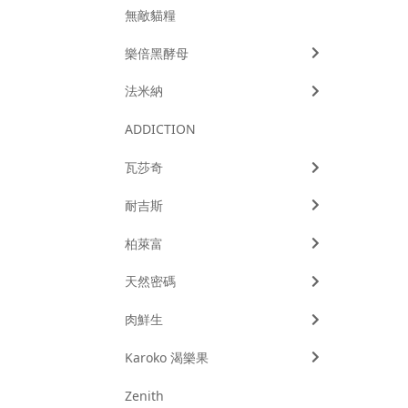
無敵貓糧
樂倍黑酵母
法米納
ADDICTION
瓦莎奇
耐吉斯
柏萊富
天然密碼
肉鮮生
Karoko 渴樂果
Zenith