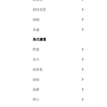
蔚特尼思
囍碗
卓越
美式優選
野宴
倍力
烘焙客
紐頓
啟蒙
陪心