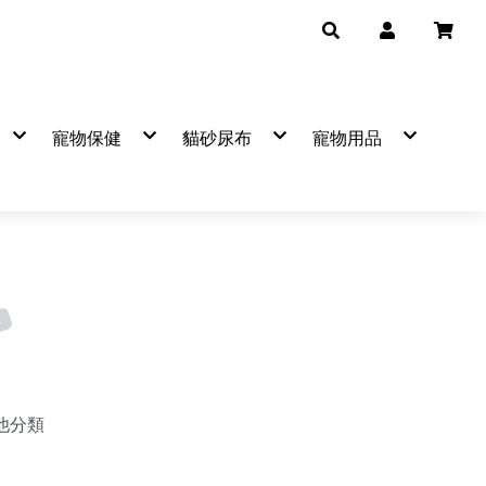
寵物保健
貓砂尿布
寵物用品
品牌
▼保健品牌
熱銷品牌
產品分類
熱銷品牌
自然小貓
可蒂毛毛營養品
BOXCAT
mr.bone
陪心
艾可
法國皮
寵物
卡尼純肉零食
吉沛思
飼糧倉
汪喵星
寵物
袋鼠廚房
克勞德
天然密碼
臭味滾
潔牙
Hulucat 卡滋
樂透
臭味滾
樂透
日常
恆罐
肉球世界
毛掌醫學
森林奇蹟
麥高臣
防蚤
遊餐包
汪喵星球
倍力
寵悠悠
害淨
寵物
Hero MAMA
怪獸部落
首領貓
費利威
寵物
優格
汪喵星球
怪獸部落
Dog&C
寶貝餌子
肉球世界
超凝小姐
貓樂園
氂牛棒
IN-Plus
汪喵星球
Aeth
CHICKEN 愛狗天然食
歪嘴貓
狗餐包
狗罐
狗罐
360g
犬
汪洽普凍乾
狗用
早點貓
等等
金牛座
超級SP極細豆腐砂
HEALTHY IN CAT(IN)機能湯罐
鮮味大絲
挑嘴貓罐
貓罐
貓罐
桶裝
貓
喵洽普肉泥
貓用
逗嚼
害淨
瑞奇
MAMAMIA 貓餐罐
營養罐(狗)
隨手包
喵洽普凍乾
可蒂毛毛 凍乾探險隊
舒膚敏
貓漾
有魚貓
營養罐(貓)
雞老大
維克
Hello Ichi
鮮肉無膠
保羅凍乾
優寶／樂多寶／關寶／凱迪歐
乾老師
點心罐
派庫廚房
護你姿
LOGIN
銀養罐(貓)
香濃物語
貓樂園
EVER CLEAN藍鑽
銀養罐(狗)
A
健康時刻
韓國
寵物廚房
纖嚼
瑞奇肉條
他分類
ZEAL
美味關係
Mr.凍乾
特百滋
LOLO
陪心