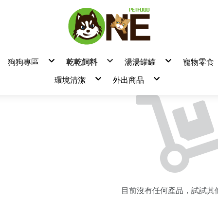
狗狗專區
乾乾飼料
湯湯罐罐
寵物零食
狗飼料
▼飼料品牌
▼罐頭/餐包品牌
▼零食
環境清潔
外出商品
/餐盒
狗罐頭/餐包/餐盒
良善
耐吉斯
/肉泥
狗零食 / 凍乾 / 潔牙棒
瑞威
摩卡喵
狗營養品
特百滋
吶一口
熱銷品牌
產品分類
貓鏟
清潔美容/除臭用品/尿墊
博士巧思
自然小貓
臭味滾
天然密碼濕紙巾
臭用品
無敵貓糧
卡尼
掰了味
汪喵星球小方塊
樂倍黑酵母
天然密碼永
Lion 獅王
萬倍富水瓶
法米納
T.N.A 悠
Aether依鈦
Aether依鈦
ADDICTION
台灣惜時
瓦莎奇
肉球世界
耐吉斯
汪喵星球
柏萊富
卓越
GD/GC 天然頂級無穀飼料
狗飼料(TOMA-PRO)
狗飼料-一般 小顆粒
天然呵護-狗飼料
狗飼料
狗飼料
狗飼料
狗飼料
狗飼料
狗飼料
狗飼料
狗飼料
狗飼料
狗飼料
狗飼料
狗飼料
狗飼料
狗飼料
狗飼料
狗飼料
狗飼料
狗飼料
狗飼料
狗飼料
狗飼料
狗飼料
狗飼料
狗飼料
狗飼料
狗飼料
狗飼料
狗飼料
狗飼料
狗飼料
狗飼料
狗飼料
狗飼料
狗飼料
天然密碼
奇境
LD/LC 天然低穀飼料
狗飼料(零穀系列)
狗飼料-一般 原顆粒
真野低穀-狗飼料
貓飼料
貓飼料
無穀狗飼料
貓飼料
貓飼料
貓飼料
貓飼料
貓飼料
貓飼料
貓飼料
貓飼料
貓飼料
貓飼料
貓飼料
貓飼料
貓飼料
貓飼料
貓飼料
貓飼料
貓飼料
貓飼料
貓飼料
貓飼料
EverRaw
貓飼料
貓飼料
貓飼料
貓飼料
貓飼料
貓飼料
貓飼料
貓飼料
貓飼料
貓飼料
肉鮮生
法麗
OD/OC 天然海洋飼料
貓飼料(TOMA-PRO)
狗飼料-無穀
真野無穀-狗飼料
貓飼料
貓飼料
Karoko 渴樂果
注文時刻
PD/PC 天然南瓜無穀飼料
貓飼料(親親系列)
貓飼料
天然全能-貓飼料
無穀貓飼料
Zenith
厚肉肉
QD/QC 天然藜麥無穀飼料
狗飼料(吃貨拼盤)
真野低穀-貓飼料
Origi7
派庫廚房
SD/SC 天然螺旋藻無穀飼料
狗飼料(親親系列)
真野無穀-貓飼料
奇境
特百滋
HD 天然亮毛無穀飼料
貓飼料(零穀系列)
超級8
迷幻喵
FTD/FTC 天然熱帶水果飼料
貓飼料(吃貨拼盤)
HALO 嘿囉
Hero MAM
處方飼料
Hero MAMA
啟蒙
Mobby
陪心
主廚嚴選
喵洽普
海陸饗宴
瑪恩吉
目前沒有任何產品，試試其
斑尼菲
貓大餐
葛林菲
貓主子
紐崔斯
優格
蔚特尼思
藍帶廚坊
囍碗
心寵
卓越
倍力