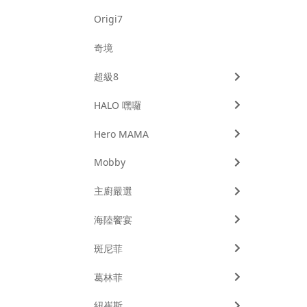
Origi7
奇境
超級8
HALO 嘿囉
Hero MAMA
Mobby
主廚嚴選
海陸饗宴
斑尼菲
葛林菲
紐崔斯