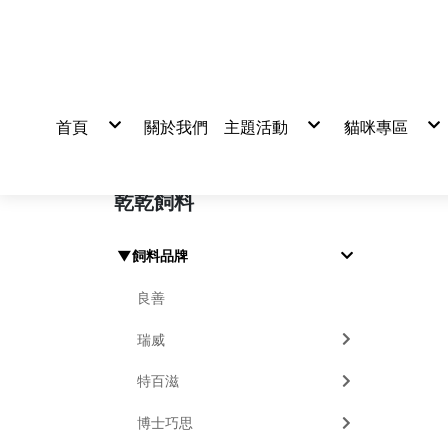
首頁
關於我們
主題活動
貓咪專區
活動
真心推薦
貓飼料
貓罐頭/餐包
貓零食/凍乾
貓營養品
乾乾飼料
貓砂/尿墊/
清潔美容/除
▼飼料品牌
良善
瑞威
特百滋
博士巧思