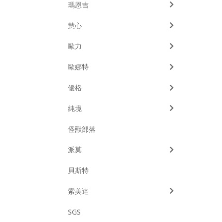
瑪恩吉
慧心
歐力
歐娜特
優格
純境
怪獸部落
派莫
貝斯特
索美達
SGS