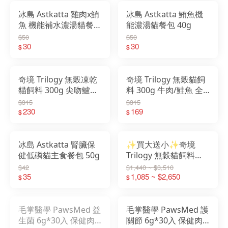
冰島 Astkatta 雞肉x鮪
冰島 Astkatta 鮪魚機
魚 機能補水濃湯貓餐包
能濃湯貓餐包 40g
40g
$50
$50
30
30
$
$
奇境 Trilogy 無穀凍乾
奇境 Trilogy 無穀貓飼
貓飼料 300g 尖吻鱸&
料 300g 牛肉/鮭魚 全
鮪魚/袋鼠肉/鮭魚/牛肉
齡貓
$315
$315
230
169
$
$
冰島 Astkatta 腎臟保
✨買大送小✨奇境
健低磷貓主食餐包 50g
Trilogy 無穀貓飼料
1.8KG/5KG 牛肉/鮭魚
$42
$1,440 ~ $3,510
35
全齡貓
1,085 ~ $2,650
$
$
毛掌醫學 PawsMed 益
毛掌醫學 PawsMed 護
生菌 6g*30入 保健肉
關節 6g*30入 保健肉