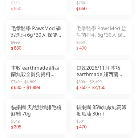
泥 寵物肉泥
泥 寵物肉泥
$750
$750
550
550
$
$
毛掌醫學 PawsMed 磷
毛掌醫學 PawsMed 益
蝦魚油 6g*30入 保健
生菌排毛 6g*30入 保
肉泥 寵物肉泥
健肉泥 寵物肉泥
$850
$550
680
400
$
$
本牧 earthmade 紐西
短效2026/11月 本牧
蘭無穀全齡狗飼料
earthmade 紐西蘭無
1.36KG/4.99KG 鯖魚/
穀全齡貓飼料
$749 ~ $1,899
$899 ~ $2,199
牛肉/羊肉
630 ~ $1,899
1.36KG/4.5KG 鯖魚/草
755 ~ $2,155
$
$
飼牛肉/雞肉
貓樂園 天然雙纖排毛粉
貓樂園 85%無敵純高濃
鮮雞 70g
度魚油 30ml
$342
$531
305
470
$
$