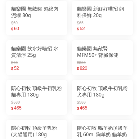
貓樂園 無敵罐 超綿肉
貓樂園 新鮮好喵招 飼
泥罐 80g
料保鮮 20g
$69
$65
60
52
$
$
貓樂園 飲水好喵招 水
貓樂園 無敵腎
質清淨 25g
MFM50+ 腎臟保健
$65
$855
52
820
$
$
陪心初牧 頂級牛初乳粉
陪心初牧 頂級牛初乳粉
貓專用 180g
犬專用 180g
$580
$580
465
465
$
$
陪心初牧 頂級羊乳粉
陪心初牧 喝羊奶頂級羊
(犬貓通用) 180g
乳 60ml 狗羊奶 貓羊奶