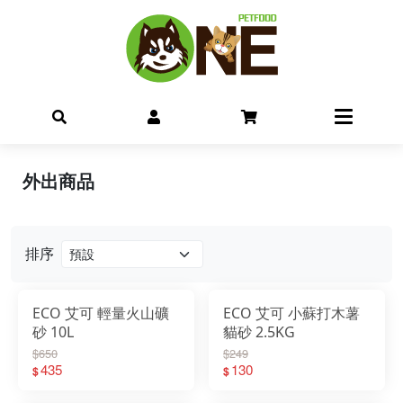
外出商品
排序
ECO 艾可 輕量火山礦
ECO 艾可 小蘇打木薯
砂 10L
貓砂 2.5KG
$650
$249
435
130
$
$