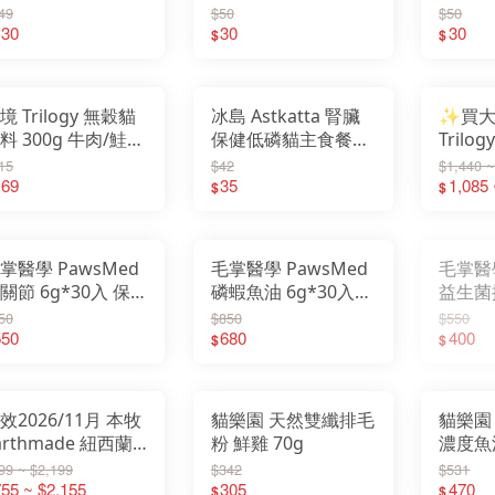
餐包 40g
美式優選
怪獸部落
49
$50
$50
野宴
銀湯匙
130
30
30
倍力
可蒂毛毛
$
$
烘焙客
歐力
紐頓
超級SP
啟蒙
黑酵母
陪心
歐A
瑪恩吉
ZEAL 真致
慧心
喵Bar
歐力
貓樂園
境 Trilogy 無穀貓
冰島 Astkatta 腎臟
✨買
歐娜特
冰島
優格
愛諾德
料 300g 牛肉/鮭魚
保健低磷貓主食餐包
Tril
純境
怪獸部落
齡貓
50g
1.8KG
15
$42
$1,440 ~
派莫
貝斯特
169
35
魚 全
1,085 
$
$
索美達
SGS
肉球世界
自然小貓
噢比利
星期天
心寵
本牧
掌醫學 PawsMed
毛掌醫學 PawsMed
毛掌醫學
關節 6g*30入 保
磷蝦魚油 6g*30入
益生菌排
肉泥 寵物肉泥
保健肉泥 寵物肉泥
保健肉
50
$850
$550
550
680
400
$
$
效2026/11月 本牧
貓樂園 天然雙纖排毛
貓樂園
arthmade 紐西蘭
粉 鮮雞 70g
濃度魚油
穀全齡貓飼料
99 ~ $2,199
$342
$531
.36KG/4.5KG 鯖魚/
55 ~ $2,155
305
470
$
$