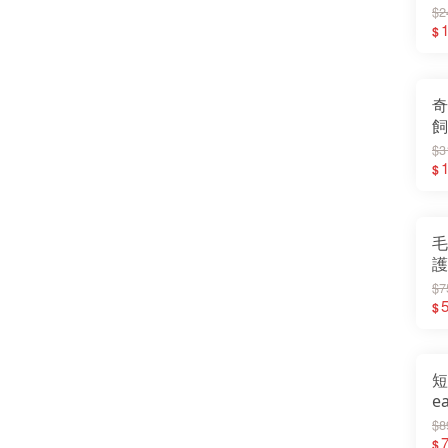
$2
$
奇
飼
全
$3
$
毛
護
健
$7
$
短
e
無
$8
1
7
$