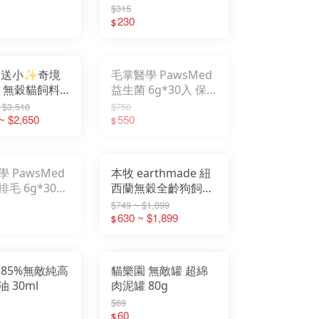
鱸&鮪魚/袋鼠肉/鮭
怪獸部落
$315
竣寶
魚/牛肉
230
斑尼菲
$
吶一口
Zimple
厚肉肉
費朵
狗狗說
CIAO
GOMO
大送小✨奇境
毛掌醫學 PawsMed
ogy 無穀貓飼料
益生菌 6g*30入 保
/5KG 牛肉/鮭
健肉泥 寵物肉泥
 $3,510
$750
齡貓
~ $2,650
550
$
 PawsMed
本牧 earthmade 紐
毛 6g*30入
西蘭無穀全齡狗飼料
泥 寵物肉泥
1.36KG/4.99KG 鯖
$749 ~ $1,899
魚/牛肉/羊肉
630 ~ $1,899
$
 85%無敵純高
貓樂園 無敵罐 超綿
 30ml
肉泥罐 80g
$69
60
$