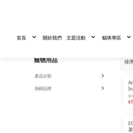
首頁
關於我們
主題活動
貓咪專區
活動
真心推薦
貓飼料
貓罐頭/餐包
貓零食/凍乾
貓營養品
寵物用品
貓砂/尿墊/
排
清潔美容/除
產品分類
A
熱銷品牌
I
貓
$7
$
E
薯