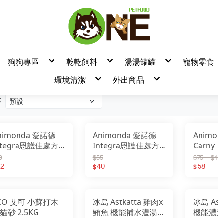
狗狗專區
乾乾飼料
湯湯罐罐
寵物零食
狗飼料
▼飼料品牌
▼罐頭/餐包品牌
▼零食
環境清潔
外出商品
/餐盒
狗罐頭/餐包/餐盒
良善
耐吉斯
/肉泥
狗零食 / 凍乾 / 潔牙棒
瑞威
摩卡喵
狗營養品
特百滋
吶一口
熱銷品牌
產品分類
貓鏟
清潔美容/除臭用品/尿墊
博士巧思
自然小貓
序
臭味滾
天然密碼濕紙巾
臭用品
無敵貓糧
卡尼
掰了味
汪喵星球小方塊
樂倍黑酵母
天然密碼永
Lion 獅王
萬倍富水瓶
法米納
T.N.A 悠
Aether依鈦
Aether依鈦
ADDICTION
台灣惜時
瓦莎奇
肉球世界
耐吉斯
汪喵星球
柏萊富
卓越
nimonda 愛諾德
Animonda 愛諾德
Anim
GD/GC 天然頂級無穀飼料
狗飼料(TOMA-PRO)
狗飼料-一般 小顆粒
天然呵護-狗飼料
狗飼料
狗飼料
狗飼料
狗飼料
貓飼料
狗飼料
狗飼料
狗飼料
狗飼料
狗飼料
狗飼料
狗飼料
狗飼料
狗飼料
狗飼料
狗飼料
狗飼料
狗飼料
狗飼料
狗飼料
狗飼料
狗飼料
狗飼料
狗飼料
狗飼料
狗飼料
狗飼料
狗飼料
狗飼料
狗飼料
狗飼料
狗飼料
狗飼料
狗飼料
狗飼料
天然密碼
奇境
LD/LC 天然低穀飼料
狗飼料(零穀系列)
狗飼料-一般 原顆粒
真野低穀-狗飼料
貓飼料
貓飼料
無穀狗飼料
貓飼料
狗飼料
貓飼料
貓飼料
貓飼料
貓飼料
貓飼料
貓飼料
貓飼料
貓飼料
貓飼料
貓飼料
貓飼料
貓飼料
貓飼料
貓飼料
貓飼料
貓飼料
貓飼料
貓飼料
貓飼料
EverRaw
貓飼料
貓飼料
貓飼料
貓飼料
貓飼料
貓飼料
貓飼料
貓飼料
貓飼料
貓飼料
肉鮮生
法麗
ntegra恩護佳處方
Integra恩護佳處方
Carn
OD/OC 天然海洋飼料
貓飼料(TOMA-PRO)
狗飼料-無穀
真野無穀-狗飼料
貓飼料
貓飼料
Karoko 渴樂果
注文時刻
PD/PC 天然南瓜無穀飼料
貓飼料(親親系列)
貓飼料
天然全能-貓飼料
無穀貓飼料
Zenith
厚肉肉
QD/QC 天然藜麥無穀飼料
狗飼料(吃貨拼盤)
真野低穀-貓飼料
餐盒 100g 阿曼達
貓餐包 85g 阿曼達
頭 20
Origi7
派庫廚房
0
$55
$75 ~ $
SD/SC 天然螺旋藻無穀飼料
狗飼料(親親系列)
真野無穀-貓飼料
奇境
特百滋
HD 天然亮毛無穀飼料
貓飼料(零穀系列)
52
40
58
超級8
迷幻喵
$
$
FTD/FTC 天然熱帶水果飼料
貓飼料(吃貨拼盤)
HALO 嘿囉
Hero MAM
處方飼料
Hero MAMA
啟蒙
Mobby
陪心
主廚嚴選
喵洽普
海陸饗宴
瑪恩吉
斑尼菲
貓大餐
葛林菲
貓主子
CO 艾可 小蘇打木
冰島 Astkatta 雞肉x
冰島 As
紐崔斯
優格
蔚特尼思
藍帶廚坊
貓砂 2.5KG
鮪魚 機能補水濃湯貓
機能濃
囍碗
心寵
卓越
倍力