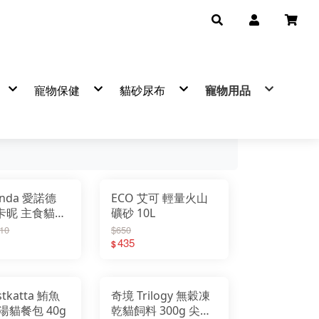
寵物保健
貓砂尿布
寵物用品
品牌
▼保健品牌
熱銷品牌
產品分類
熱銷品牌
自然小貓
可蒂毛毛營養品
BOXCAT
mr.bone
陪心
艾可
法國皮
寵物
卡尼純肉零食
吉沛思
飼糧倉
汪喵星
寵物
袋鼠廚房
克勞德
天然密碼
臭味滾
潔牙
Hulucat 卡滋
樂透
臭味滾
樂透
日常
恆罐
肉球世界
毛掌醫學
森林奇蹟
麥高臣
防蚤
遊餐包
汪喵星球
倍力
寵悠悠
害淨
寵物
Hero MAMA
怪獸部落
首領貓
費利威
寵物
優格
汪喵星球
怪獸部落
Dog&C
寶貝餌子
肉球世界
超凝小姐
貓樂園
氂牛棒
IN-Plus
汪喵星球
Aeth
onda 愛諾德
ECO 艾可 輕量火山
CHICKEN 愛狗天然食
歪嘴貓
狗餐包
狗罐
狗罐
360g
犬
汪洽普凍乾
狗用
早點貓
等等
金牛座
超級SP極細豆腐砂
HEALTHY IN CAT(IN)機能湯罐
鮮味大絲
挑嘴貓罐
貓罐
貓罐
桶裝
貓
喵洽普肉泥
貓用
逗嚼
害淨
瑞奇
y卡昵 主食貓罐
礦砂 10L
MAMAMIA 貓餐罐
營養罐(狗)
隨手包
喵洽普凍乾
可蒂毛毛 凍乾探險隊
舒膚敏
貓漾
有魚貓
營養罐(貓)
雞老大
維克
Hello Ichi
鮮肉無膠
0g 阿曼達
保羅凍乾
優寶／樂多寶／關寶／凱迪歐
乾老師
110
$650
點心罐
派庫廚房
護你姿
LOGIN
銀養罐(貓)
435
香濃物語
貓樂園
EVER CLEAN藍鑽
$
銀養罐(狗)
A
健康時刻
韓國
寵物廚房
纖嚼
瑞奇肉條
ZEAL
美味關係
tkatta 鮪魚
奇境 Trilogy 無穀凍
Mr.凍乾
特百滋
湯貓餐包 40g
乾貓飼料 300g 尖吻
LOLO
陪心