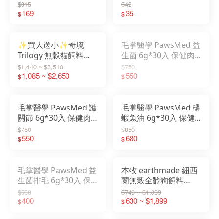
齡貓
$315
$42
169
35
$
$
✨買大送小✨奇境
毛掌醫學 PawsMed 益
Trilogy 無穀貓飼料
生菌 6g*30入 保健肉
1.8KG/5KG 牛肉/鮭魚
泥 寵物肉泥
$1,440 ~ $3,510
$750
全齡貓
1,085 ~ $2,650
550
$
$
毛掌醫學 PawsMed 護
毛掌醫學 PawsMed 磷
關節 6g*30入 保健肉
蝦魚油 6g*30入 保健
泥 寵物肉泥
肉泥 寵物肉泥
$750
$850
550
680
$
$
毛掌醫學 PawsMed 益
本牧 earthmade 紐西
生菌排毛 6g*30入 保
蘭無穀全齡狗飼料
健肉泥 寵物肉泥
1.36KG/4.99KG 鯖魚/
$550
$749 ~ $1,899
400
牛肉/羊肉
630 ~ $1,899
$
$